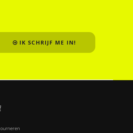
IK SCHRIJF ME IN!
f
tourneren