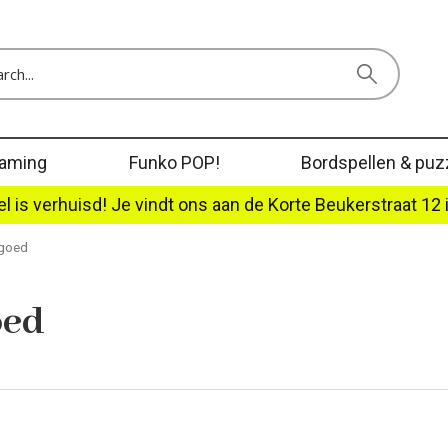
aming
Funko POP!
Bordspellen & puz
l is verhuisd! Je vindt ons aan de Korte Beukerstraat 12 
egoed
oed