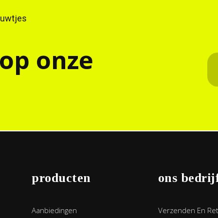
ieuwtjes
 op onze
producten
ons bedrij
Aanbiedingen
Verzenden En Re