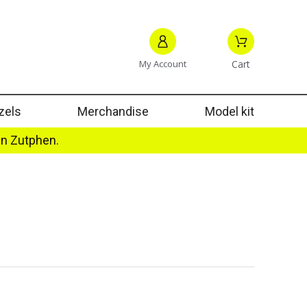
My Account
Cart
zels
Merchandise
Model kit
in Zutphen.