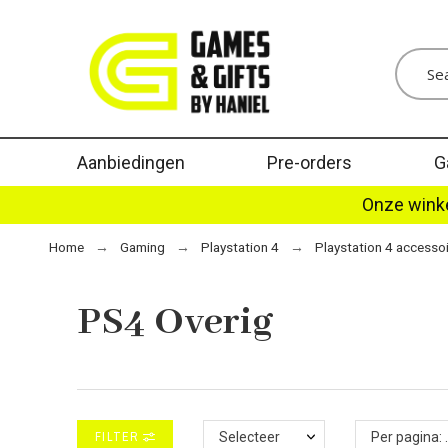
Aanbiedingen
Pre-orders
G
Onze winke
Home
Gaming
Playstation 4
Playstation 4 accesso
PS4 Overig
FILTER
Selecteer
Per p