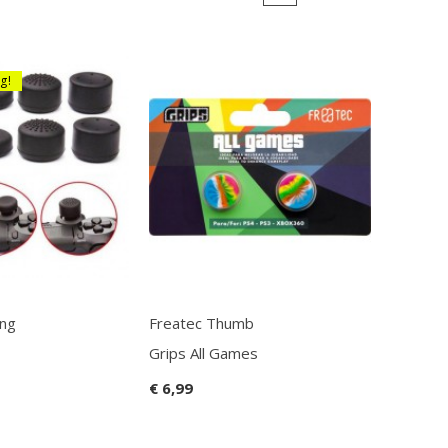
g!
ing
Freatec Thumb
Grips All Games
€ 6,99