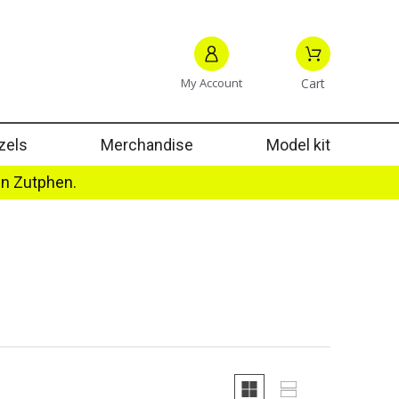
My Account
Cart
zels
Merchandise
Model kit
in Zutphen.