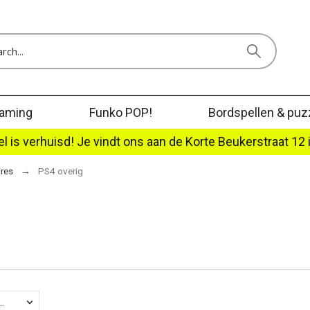
aming
Funko POP!
Bordspellen & puz
l is verhuisd! Je vindt ons aan de Korte Beukerstraat 12 
ires
PS4 overig
agina: 15