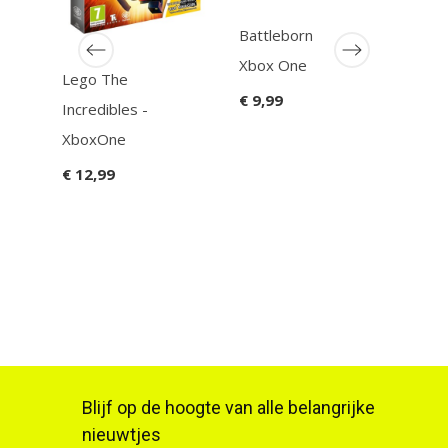
Battleborn
Sine
Xbox One
EX X
Lego The
One
€ 9,99
Incredibles -
€ 9,
XboxOne
€ 12,99
Blijf op de hoogte van alle belangrijke
nieuwtjes