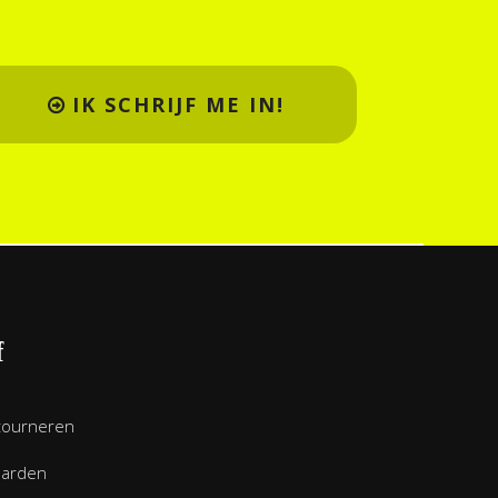
IK SCHRIJF ME IN!
f
tourneren
aarden