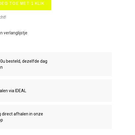
OEG TOE MET 1 KLIK
cht!
 verlanglijstje
00u besteld, dezelfde dag
en
talen via IDEAL
g direct afhalen in onze
op