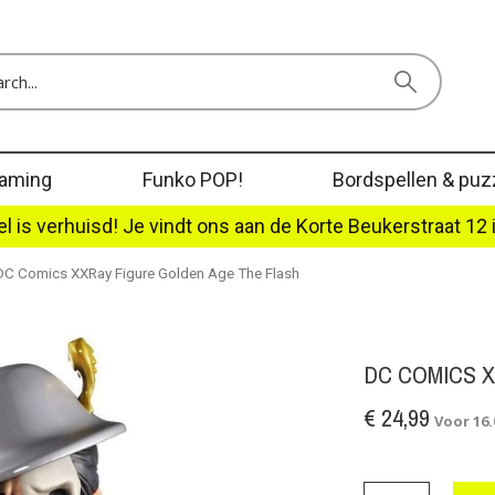
aming
Funko POP!
Bordspellen & puz
l is verhuisd! Je vindt ons aan de Korte Beukerstraat 12 
DC Comics XXRay Figure Golden Age The Flash
DC COMICS 
€ 24,99
Voor 16