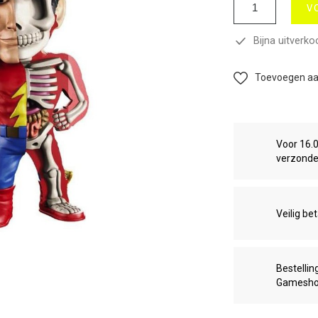
V
Bijna uitverko
Toevoegen aan
Voor 16.
verzond
Veilig be
Bestellin
Gamesh