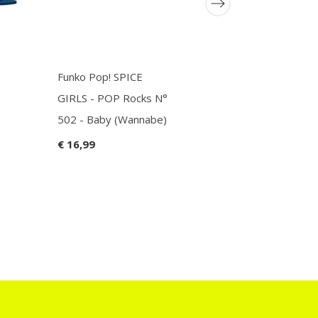
Naruto Sh
Light-Up A
€ 54,99
Funko Pop! SPICE
GIRLS - POP Rocks N°
502 - Baby (Wannabe)
€ 16,99