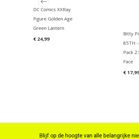
DC Comics XXRay
Figure Golden Age
Green Lantern
Bitty 
€ 24,99
85TH -
Pack 2
Face
€ 17,9
Blijf op de hoogte van alle belangrijke n