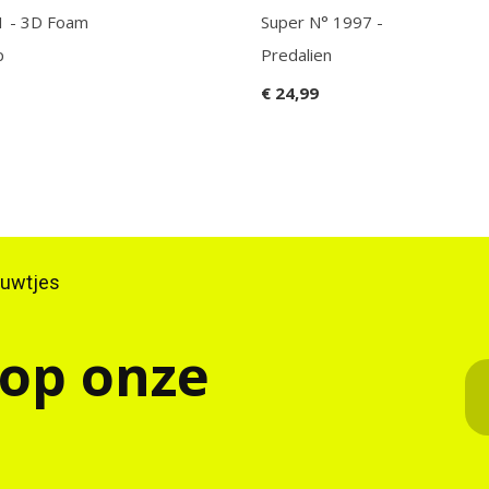
 1 - 3D Foam
Super N° 1997 -
p
Predalien
€ 24,99
ieuwtjes
 op onze