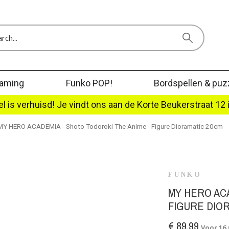
aming
Funko POP!
Bordspellen & puz
l is verhuisd! Je vindt ons aan de Korte Beukerstraat 12 
MY HERO ACADEMIA - Shoto Todoroki The Anime - Figure Dioramatic 20cm
FUNKO
MY HERO AC
FIGURE DIO
€ 89,99
Voor 16