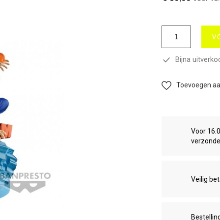
V
Bijna uitverko
Toevoegen aan
Voor 16.
verzond
Veilig be
Bestellin