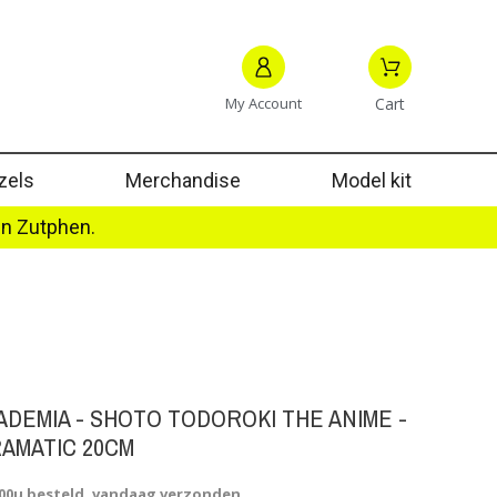
My Account
Cart
zels
Merchandise
Model kit
in Zutphen.
ADEMIA - SHOTO TODOROKI THE ANIME -
RAMATIC 20CM
.00u besteld, vandaag verzonden