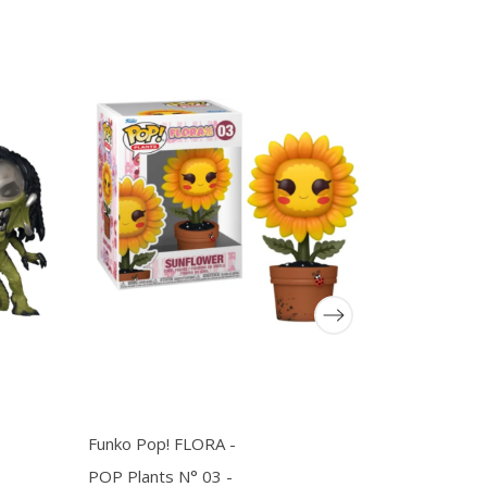
Funko Pop! FLORA -
Funko Pop
POP Plants N° 03 -
- POP SUP