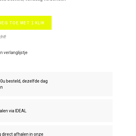
OEG TOE MET 1 KLIK
cht!
 verlanglijstje
00u besteld, dezelfde dag
en
talen via IDEAL
g direct afhalen in onze