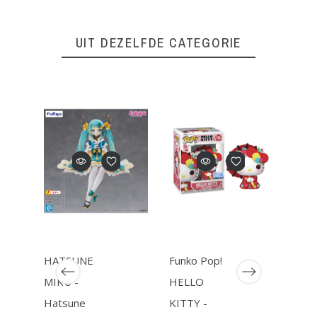
UIT DEZELFDE CATEGORIE
HATSUNE
Funko Pop!
Funk
MIKU -
HELLO
BAL
Hatsune
KITTY -
GATE