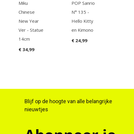
Miku
POP Sanrio
POP
Chinese
N° 135 -
N° 1
New Year
Hello Kitty
Jahe
Ver - Statue
en Kimono
€ 16
14cm
€ 24,99
€ 34,99
Blijf op de hoogte van alle belangrijke
nieuwtjes