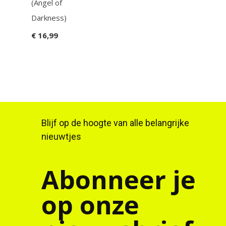
(Angel of
Smo
Darkness)
Quar
€ 16,99
€ 16
Blijf op de hoogte van alle belangrijke
nieuwtjes
Abonneer je
op onze