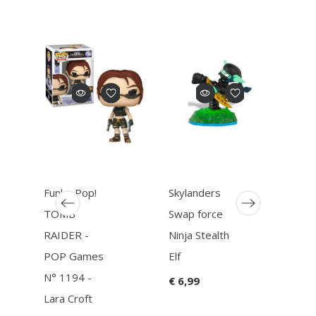
Funko Pop!
Skylanders
Funk
TOMB
Swap force
STE
RAIDER -
Ninja Stealth
UNI
POP Games
Elf
POP
N° 1194 -
Anim
€ 6,99
Lara Croft
N° 2