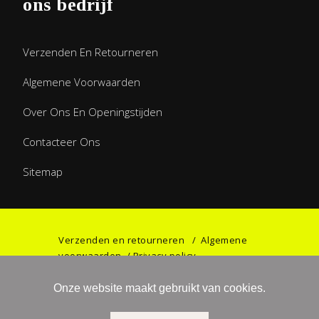
ons bedrijf
Verzenden En Retourneren
Algemene Voorwaarden
Over Ons En Openingstijden
Contacteer Ons
Sitemap
Verzenden en retourneren
/
Algemene
voorwaarden
/
Privacy policy
Onze website maakt gebruikt van cookies.
©2023 Games & Gifts by Haniel. All rights