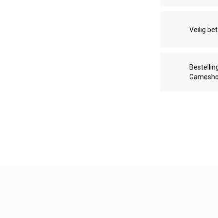
Veilig be
Bestellin
Gamesh