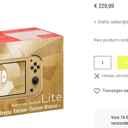
€ 229,99
+ Gratis opbergt
Kies product condi
V
Helaas uitver
Toevoegen aan
Voor 16.
verzond