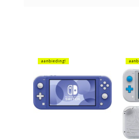
aanbieding!
aanb