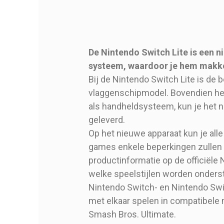
De Nintendo Switch Lite is een 
systeem, waardoor je hem makke
Nintendo
Merk
Bij de Nintendo Switch Lite is de 
nsconsole22
Referentie
vlaggenschipmodel. Bovendien hee
als handheldsysteem, kun je het n
geleverd.
Op het nieuwe apparaat kun je al
games enkele beperkingen zullen 
Type
productinformatie op de officiël
welke speelstijlen worden onders
Nintendo Switch- en Nintendo Swit
met elkaar spelen in compatibele 
Smash Bros. Ultimate.
Ean13