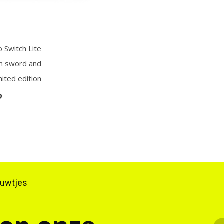
 Switch Lite
 sword and
mited edition
9
ieuwtjes