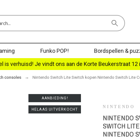
aming
Funko POP!
Bordspellen & puz
l is verhuisd! Je vindt ons aan de Korte Beukerstraat 12 
ch consoles
Nintendo Switch Lite Switch kopen Nintendo Switch Lite C
AANBIEDING!
NINTENDO
HELAAS UITVERKOCHT
NINTENDO S
SWITCH LITE
NINTENDO S