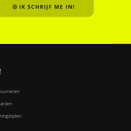
IK SCHRIJF ME IN!
f
tourneren
aarden
ingstijden