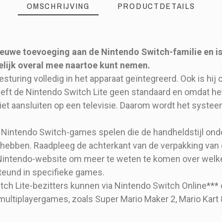
OMSCHRIJVING
PRODUCTDETAILS
nieuwe toevoeging aan de Nintendo Switch-familie en i
lijk overal mee naartoe kunt nemen.
besturing volledig in het apparaat geïntegreerd. Ook is hi
ft de Nintendo Switch Lite geen standaard en omdat het 
iet aansluiten op een televisie. Daarom wordt het syst
le Nintendo Switch-games spelen die de handheldstijl o
hebben. Raadpleeg de achterkant van de verpakking van
Console
e Nintendo-website om meer te weten te komen over welke
teund in specifieke games.
ch Lite-bezitters kunnen via Nintendo Switch Online*** o
multiplayergames, zoals Super Mario Maker 2, Mario Kart 
045496453893