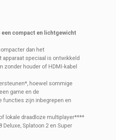
s een compact en lichtgewicht
j compacter dan het
apparaat speciaal is ontwikkeld
eem zonder houder of HDMI-kabel
ndersteunen*, hoewel sommige
 een game en de
 functies zijn inbegrepen en
f lokale draadloze multiplayer****
8 Deluxe, Splatoon 2 en Super