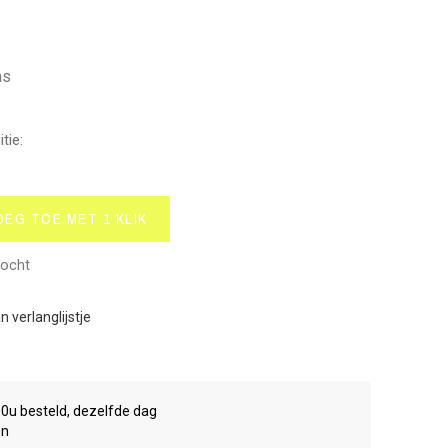
as
tie:
OEG TOE MET 1 KLIK
kocht
 verlanglijstje
00u besteld, dezelfde dag
en