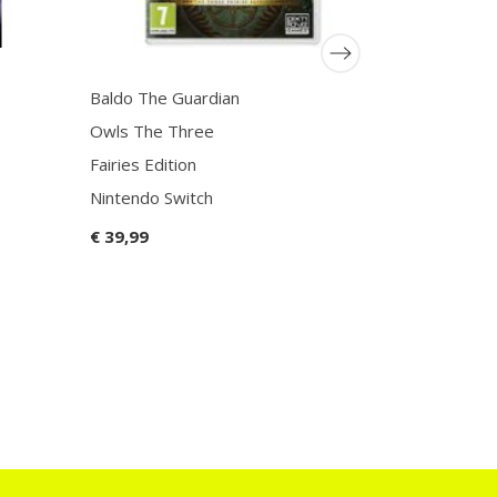
Baldo The Guardian
Live A Liv
Owls The Three
Switch Pre
Fairies Edition
€ 54,99
Nintendo Switch
€ 39,99