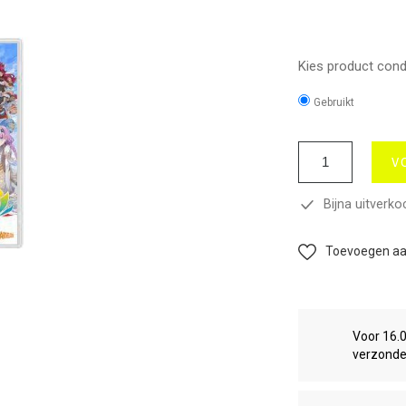
Kies product condi
Gebruikt
V
Bijna uitverko
Toevoegen aan
Voor 16.
verzond