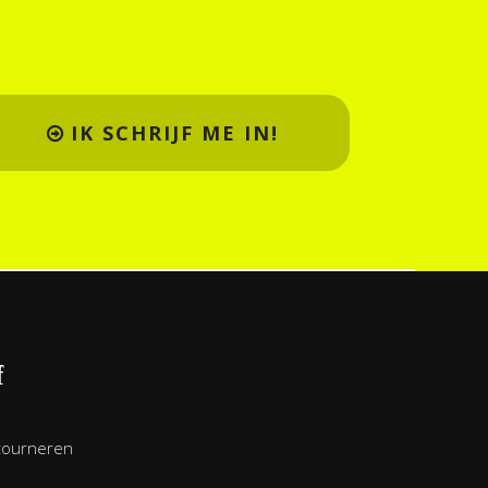
IK SCHRIJF ME IN!
f
tourneren