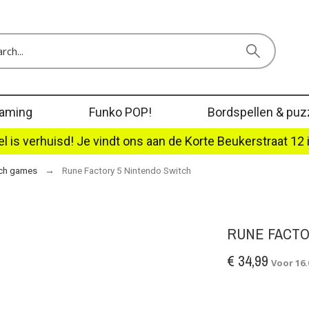
aming
Funko POP!
Bordspellen & puz
l is verhuisd! Je vindt ons aan de Korte Beukerstraat 12 
tch games
Rune Factory 5 Nintendo Switch
RUNE FACTO
€ 34,99
Voor 16