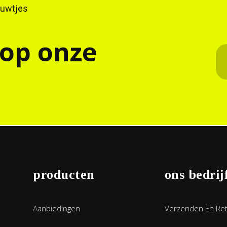
ieuwtjes
 op onze
producten
ons bedrij
Aanbiedingen
Verzenden En Re