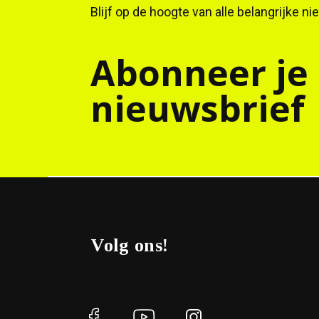
Blijf op de hoogte van alle belangrijke n
Abonneer je
nieuwsbrief
Volg ons!