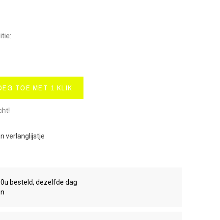
tie:
OEG TOE MET 1 KLIK
cht!
 verlanglijstje
00u besteld, dezelfde dag
en