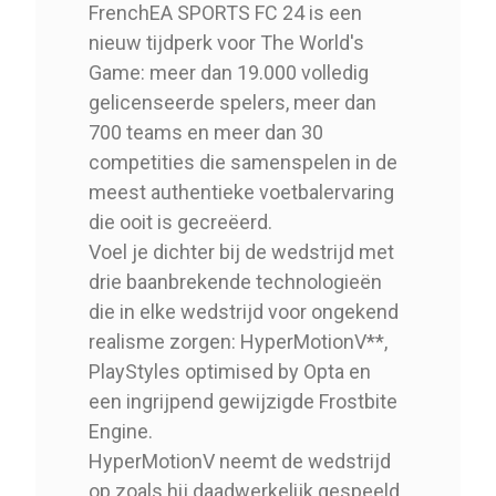
Elecronic Arts
Merk
FrenchEA SPORTS FC 24 is een
SwitchG727
Referentie
nieuw tijdperk voor The World's
Game: meer dan 19.000 volledig
gelicenseerde spelers, meer dan
700 teams en meer dan 30
competities die samenspelen in de
PEGI Leeftijd
3+
meest authentieke voetbalervaring
die ooit is gecreëerd.
Genre
Sport
Voel je dichter bij de wedstrijd met
drie baanbrekende technologieën
die in elke wedstrijd voor ongekend
realisme zorgen: HyperMotionV**,
PlayStyles optimised by Opta en
een ingrijpend gewijzigde Frostbite
Engine.
HyperMotionV neemt de wedstrijd
op zoals hij daadwerkelijk gespeeld