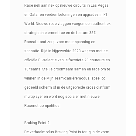
Race nek aan nek op nieuwe circuits in Las Vegas
Ean13
503094812516
en Qatar en verdien beloningen en upgrades in F1
4
World. Nieuwe rode vlaggen voegen een authentiek
strategisch element toe en de feature 35%
Raceafstand zorgt voor meer spanning en
sensatie. Rijd in bijgewerkte 2023-wagens met de
officiële F1-selectie van je favoriete 20 coureurs en
10 teams. Stel je droomteam samen en race om te
winnen in de Mijn Team-carrièremodus, speel op
gedeeld scherm of in de uitgebreide cross-platform
multiplayer en word nog socialer met nieuwe
Racenet-competities.
Braking Point 2:
De verhaalmodus Braking Point is terug in de vorm