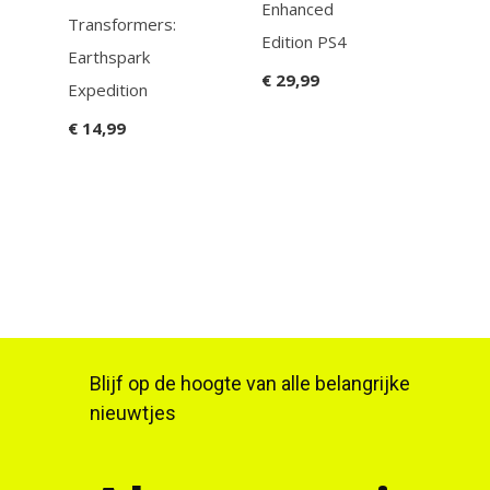
Enhanced
Transformers:
Mon
Edition PS4
Earthspark
Nox 
€ 29,99
Expedition
Edit
€ 14,99
€ 34
Blijf op de hoogte van alle belangrijke
nieuwtjes