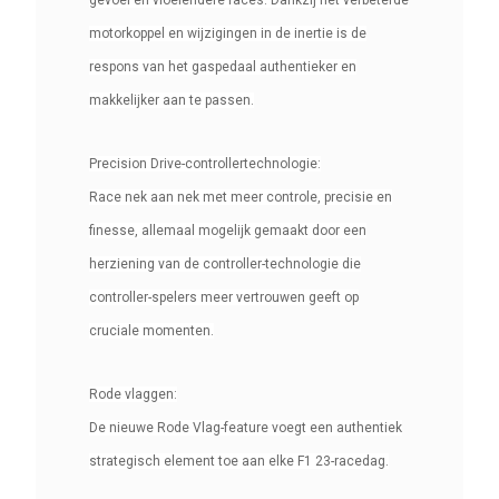
gevoel en vloeiendere races. Dankzij het verbeterde
motorkoppel en wijzigingen in de inertie is de
respons van het gaspedaal authentieker en
makkelijker aan te passen.
Precision Drive-controllertechnologie:
Race nek aan nek met meer controle, precisie en
finesse, allemaal mogelijk gemaakt door een
herziening van de controller-technologie die
controller-spelers meer vertrouwen geeft op
cruciale momenten.
Rode vlaggen:
De nieuwe Rode Vlag-feature voegt een authentiek
strategisch element toe aan elke F1 23-racedag.