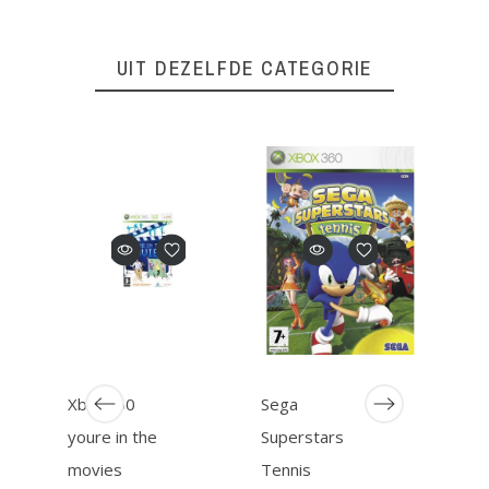
UIT DEZELFDE CATEGORIE
Xbox360
Sega
Stri
youre in the
Superstars
Giga
movies
Tennis
Dino