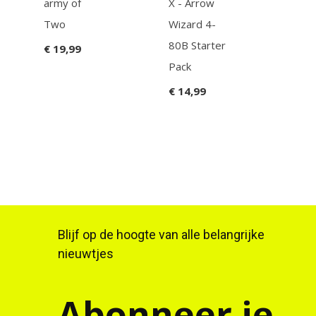
army of
X - Arrow
meg
Two
Wizard 4-
zero
80B Starter
comp
€ 19,99
Pack
€ 45
€ 14,99
Blijf op de hoogte van alle belangrijke
nieuwtjes
Abonneer je