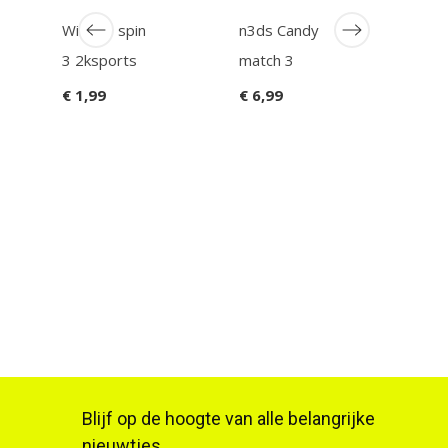
Wii Top spin
n3ds Candy
PAN
3 2ksports
match 3
Boei
€ 1,99
€ 6,99
€ 49
Blijf op de hoogte van alle belangrijke
nieuwtjes