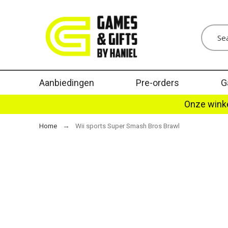
Aanbiedingen
Pre-orders
G
Onze winke
Home
Wii sports Super Smash Bros Brawl