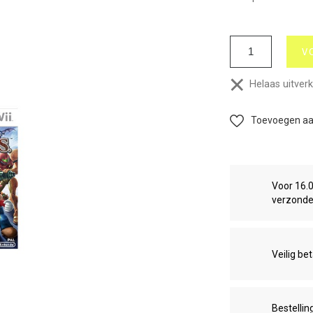
V
Helaas uitver
Toevoegen aan
Voor 16.
verzond
Veilig be
Bestellin