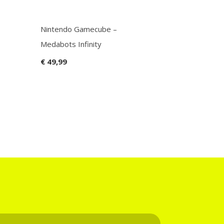
Nintendo Gamecube –
nds mario 
Medabots Infinity
basketball
€ 49,99
€ 24,99