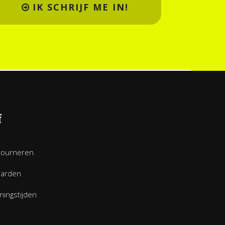
IK SCHRIJF ME IN!
f
tourneren
aarden
ingstijden