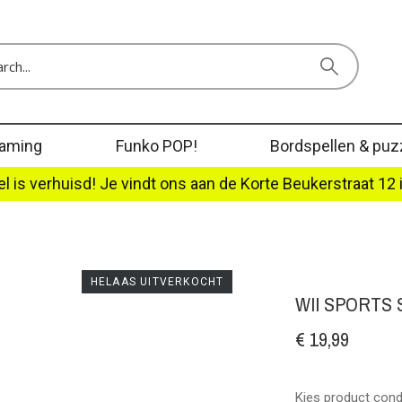
aming
Funko POP!
Bordspellen & puz
l is verhuisd! Je vindt ons aan de Korte Beukerstraat 12 
HELAAS UITVERKOCHT
WII SPORTS
€ 19,99
Kies product condi