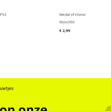
 PS3
Medal of Honor
Xbox360
€ 2,99
ieuwtjes
 op onze