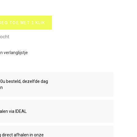
OEG TOE MET 1 KLIK
kocht
 verlanglijstje
00u besteld, dezelfde dag
en
talen via IDEAL
g direct afhalen in onze