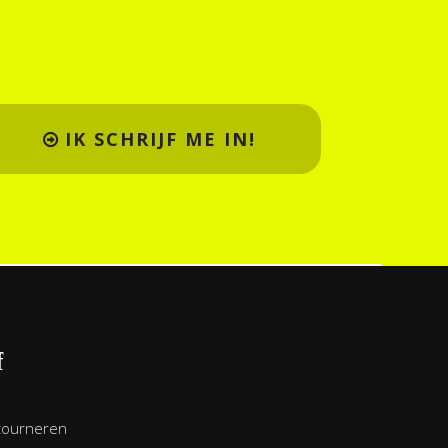
IK SCHRIJF ME IN!
f
tourneren