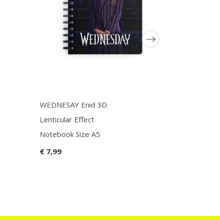
WEDNESAY Enid 3D
One Piece 
Lenticular Effect
Waves In 
Notebook Size A5
Magnet 5x
€ 7,99
€ 6,99