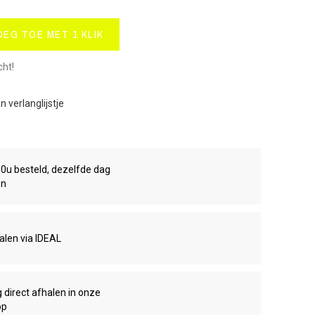
OEG TOE MET 1 KLIK
cht!
 verlanglijstje
00u besteld, dezelfde dag
en
talen via IDEAL
g direct afhalen in onze
op