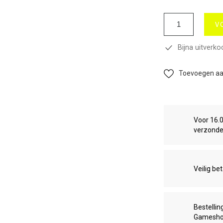
V
Bijna uitverko
Toevoegen aan
Voor 16.
verzond
Veilig be
Bestellin
Gamesh