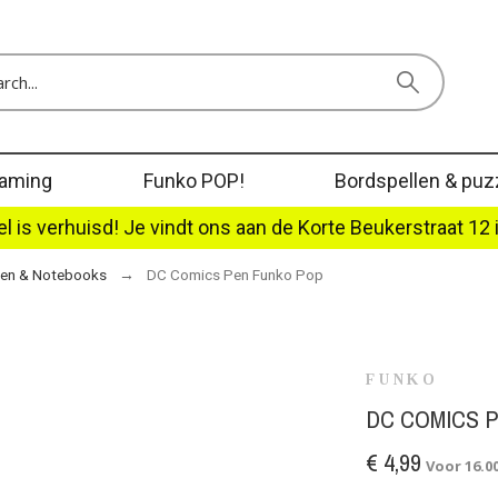
aming
Funko POP!
Bordspellen & puz
l is verhuisd! Je vindt ons aan de Korte Beukerstraat 12 
en & Notebooks
DC Comics Pen Funko Pop
FUNKO
DC COMICS 
€ 4,99
Voor 16.0