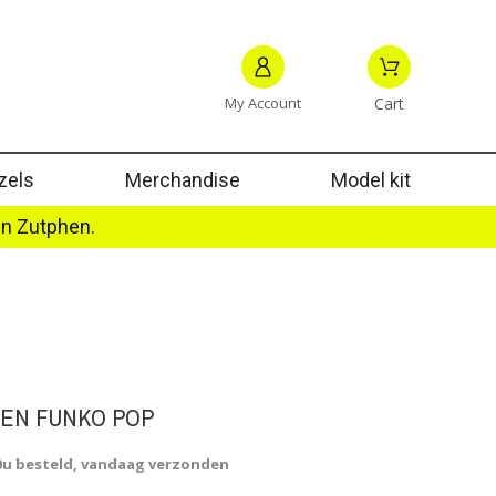
My Account
Cart
zels
Merchandise
Model kit
in Zutphen.
PEN FUNKO POP
0u besteld, vandaag verzonden