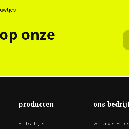
ieuwtjes
 op onze
producten
ons bedrij
Aanbiedingen
Verzenden En Re