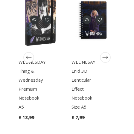
WEDNESDAY
WEDNESAY
Pok
Thing &
Enid 3D
Pika
Wednesday
Lenticular
Colo
Premium
Effect
Penc
Notebook
Notebook
€ 6,
A5
Size A5
€ 13,99
€ 7,99