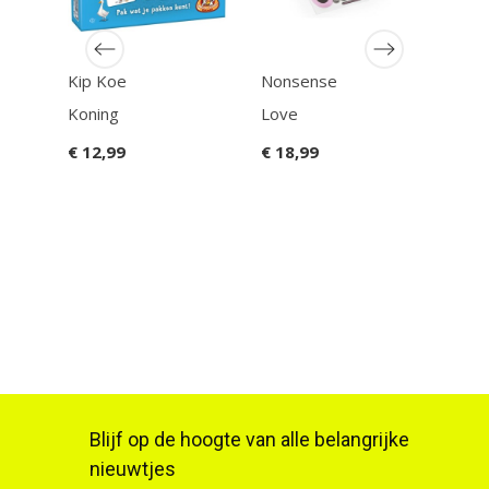
Sabo
Uitb
Kip Koe
Nonsense
€ 10
Koning
Love
€ 12,99
€ 18,99
Blijf op de hoogte van alle belangrijke
nieuwtjes