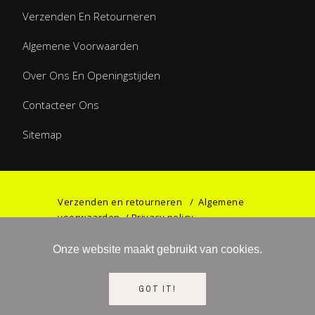
Verzenden En Retourneren
Algemene Voorwaarden
Over Ons En Openingstijden
Contacteer Ons
Sitemap
Verzenden en retourneren
/
Algemene
voorwaarden
/
Privacy policy
Onze website maakt gebruikt van cookies.
©2023 Games & Gifts by Haniel. All rights
GOT IT!
reserved.