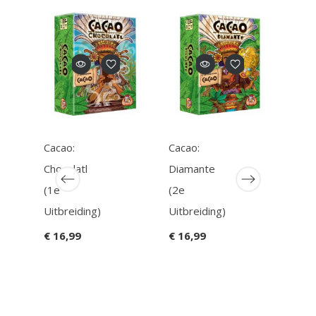
Cacao:
Cacao:
Vlot
Chocolatl
Diamante
Gee
(1e
(2e
€ 15
Uitbreiding)
Uitbreiding)
€ 16,99
€ 16,99