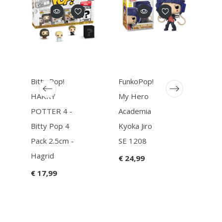
Bitty Pop!
FunkoPop!
Funk
HARRY
My Hero
HUN
POTTER 4 -
Academia
HUN
Bitty Pop 4
Kyoka Jiro
110
Pack 2.5cm -
SE 1208
Mer
Hagrid
Spec
€ 24,99
Edit
€ 17,99
€ 24