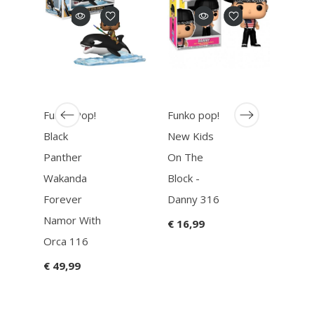
Funk
Gpk S
Funko Pop!
Funko pop!
09
Black
New Kids
€ 16
Panther
On The
Wakanda
Block -
Forever
Danny 316
Namor With
€ 16,99
Orca 116
€ 49,99