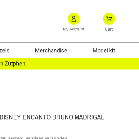
My Account
Cart
zels
Merchandise
Model kit
in Zutphen.
 DISNEY ENCANTO BRUNO MADRIGAL
.00u besteld, vandaag verzonden