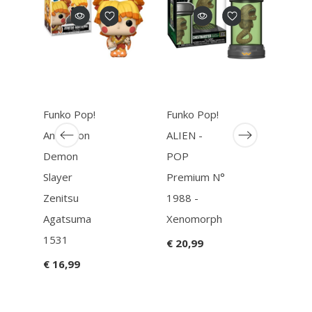
Funko Pop!
Funko Pop!
Funk
Animation
ALIEN -
BAT
Demon
POP
ROB
Slayer
Premium N°
POP
Zenitsu
1988 -
N° 5
Agatsuma
Xenomorph
Pois
1531
€ 20,99
€ 16
€ 16,99