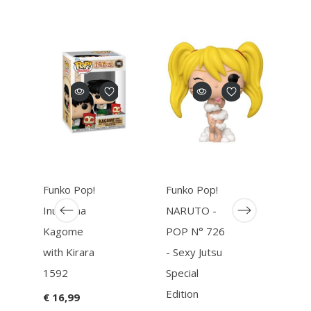
Funko Pop!
Funko Pop!
Funk
InuYasha
NARUTO -
MAD
Kagome
POP N° 726
ROA
with Kirara
- Sexy Jutsu
WAR
1592
Special
Wez
Edition
€ 16,99
€ 16