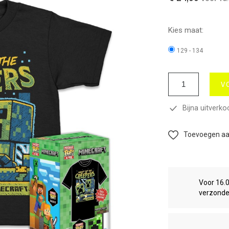
Kies maat:
129 - 134
V
Bijna uitverko
Toevoegen aan
Voor 16.
verzond