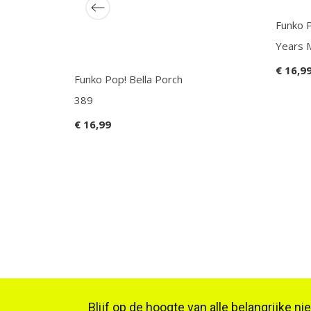
Funko 
Years M
€ 16,9
Funko Pop! Bella Porch
389
€ 16,99
Blijf op de hoogte van alle belangrijke n