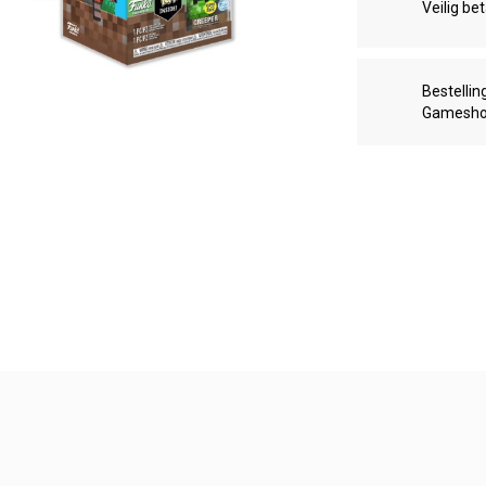
Veilig be
Bestellin
Gamesh