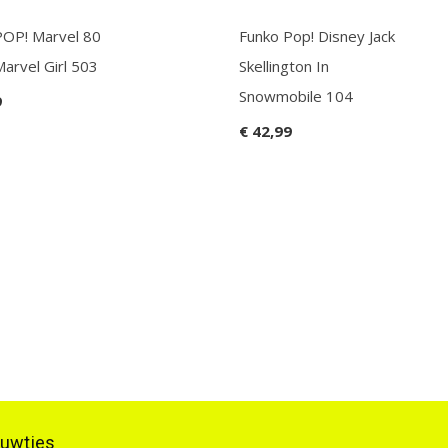
POP! Marvel 80
Funko Pop! Disney Jack
arvel Girl 503
Skellington In
Snowmobile 104
9
€ 42,99
ieuwtjes