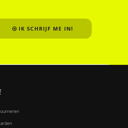
IK SCHRIJF ME IN!
f
tourneren
aarden