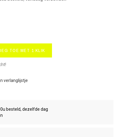
OEG TOE MET 1 KLIK
cht!
 verlanglijstje
00u besteld, dezelfde dag
en