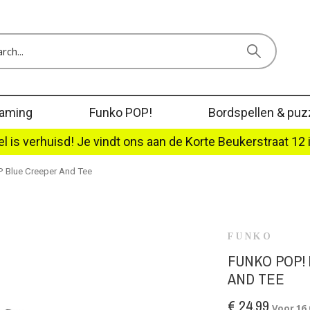
aming
Funko POP!
Bordspellen & puz
l is verhuisd! Je vindt ons aan de Korte Beukerstraat 12 
 Blue Creeper And Tee
FUNKO
FUNKO POP!
AND TEE
€ 24,99
Voor 16