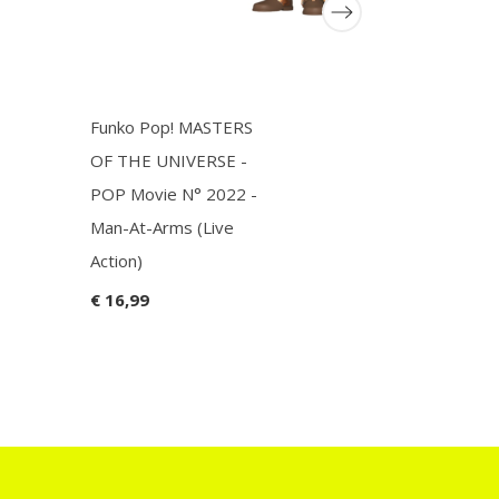
Funko Pop! MASTERS
Funko Pop
OF THE UNIVERSE -
Academia 
POP Movie N° 2022 -
1331
Man-At-Arms (Live
€ 16,99
Action)
€ 16,99