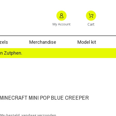
My Account
Cart
zels
Merchandise
Model kit
in Zutphen.
 MINECRAFT MINI POP BLUE CREEPER
.00u besteld, vandaag verzonden