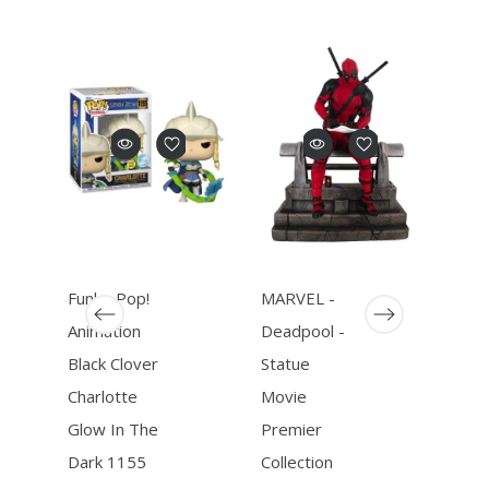
Funko Pop!
MARVEL -
Funk
Animation
Deadpool -
Obi
Black Clover
Statue
Keno
Charlotte
Movie
Gra
Glow In The
Premier
Inqui
Dark 1155
Collection
631