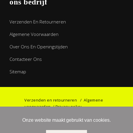
ons bedrijf
Verzenden En Retourneren
Algemene Voorwaarden
Over Ons En Openingstijden
Contacteer Ons
Sitemap
Verzenden en retourneren
/
Algemene
voorwaarden
/
Privacy policy
Onze website maakt gebruikt van cookies.
©2023 Games & Gifts by Haniel. All rights