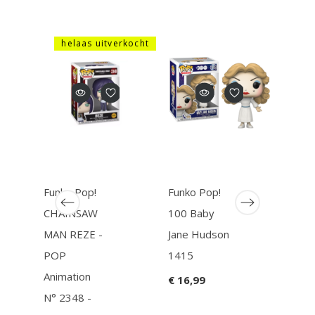
helaas uitverkocht
Funko Pop!
Funko Pop!
Funk
CHAINSAW
100 Baby
STR
MAN REZE -
Jane Hudson
THI
POP
1415
Bitt
Animation
Pack
€ 16,99
N° 2348 -
Elev