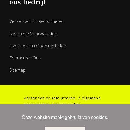
ons bedrijf
Verzenden En Retourneren
Algemene Voorwaarden
Over Ons En Openingstijden
Contacteer Ons
Sitemap
Verzenden en retourneren
/
Algemene
voorwaarden
/
Privacy policy
Onze website maakt gebruikt van cookies.
©2023 Games & Gifts by Haniel. All rights