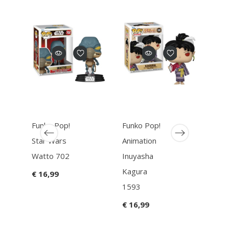
Funko Pop!
Funko Pop!
Funk
Star Wars
Animation
FNA
Watto 702
Inuyasha
Gam
Kagura
988 
€ 16,99
1593
Ecli
€ 16,99
€ 16