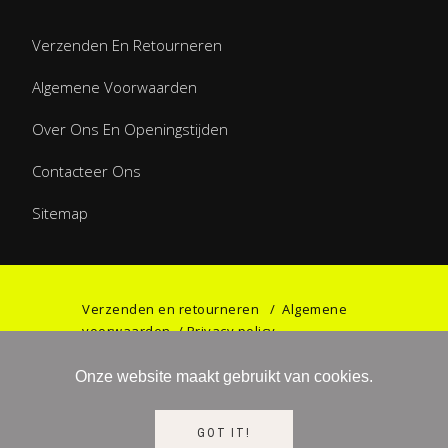
Verzenden En Retourneren
Algemene Voorwaarden
Over Ons En Openingstijden
Contacteer Ons
Sitemap
Verzenden en retourneren
/
Algemene
voorwaarden
/
Privacy policy
Onze website maakt gebruikt van cookies.
©2023 Games & Gifts by Haniel. All rights
GOT IT!
reserved.