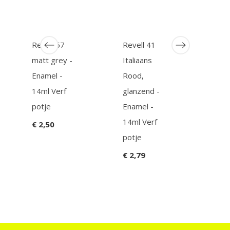
Revell 57
Revell 41
GUN
matt grey -
Italiaans
Mode
Enamel -
Rood,
ACT
14ml Verf
glanzend -
BAS
potje
Enamel -
BLA
14ml Verf
€ 2,50
€ 6,
potje
€ 2,79