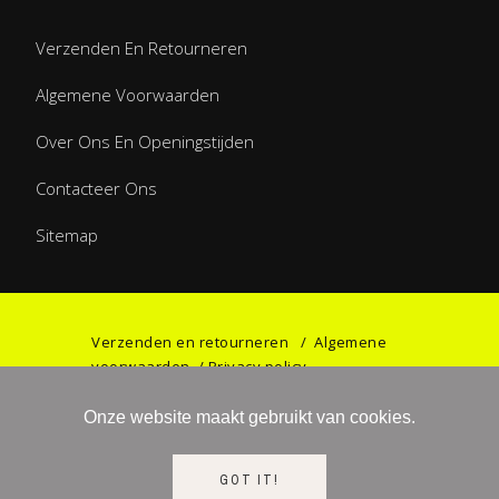
Verzenden En Retourneren
Algemene Voorwaarden
Over Ons En Openingstijden
Contacteer Ons
Sitemap
Verzenden en retourneren
/
Algemene
voorwaarden
/
Privacy policy
Onze website maakt gebruikt van cookies.
©2023 Games & Gifts by Haniel. All rights
GOT IT!
reserved.