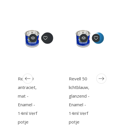
Revell 9
Revell 50
Reve
antraciet,
lichtblauw,
Sati
mat -
glanzend -
gree
Enamel -
Enamel -
Enam
14ml Verf
14ml Verf
14ml
potje
potje
potj