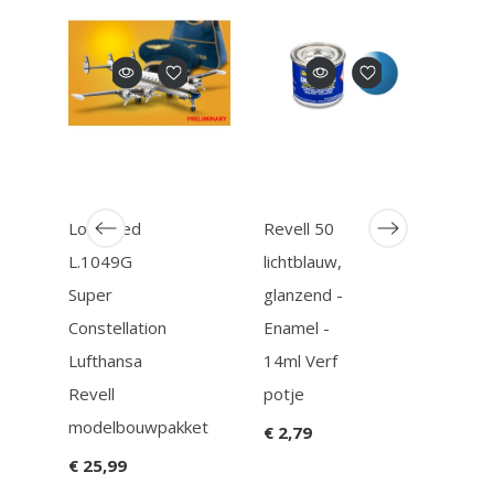
Lockheed
Revell 50
Reve
L.1049G
lichtblauw,
matt
Super
glanzend -
Gree
Constellation
Enamel -
Enam
et
Lufthansa
14ml Verf
14ml
Revell
potje
potj
modelbouwpakket
€ 2,79
€ 2,
€ 25,99