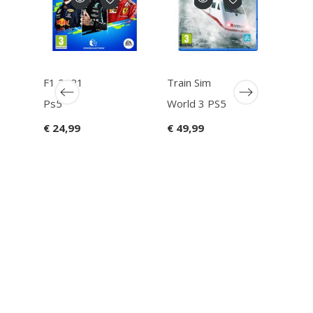
F1 2021
Train Sim
Ean13
503093312428
Ps5
World 3 PS5
8
war
€ 24,99
€ 49,99
40.0
Spac
2 PS
€ 69