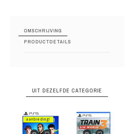
OMSCHRIJVING
PRODUCTDETAILS
Elecronic Arts
Merk
PS5154
Referentie
UIT DEZELFDE CATEGORIE
PEGI Leeftijd
3+
aanbieding!
Genre
Sport