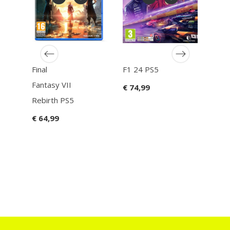
ure
Call 
Mod
Final
F1 24 PS5
Warf
Ean13
502129009403
Fantasy VII
€ 74,99
1
PS5
Rebirth PS5
€ 44
€ 64,99