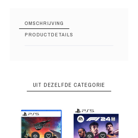
OMSCHRIJVING
PRODUCTDETAILS
Square Enix
Merk
PS5165
Referentie
1 Item
Op voorraad
UIT DEZELFDE CATEGORIE
PEGI Leeftijd
16+
Genre
Action/Advent