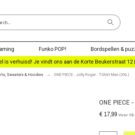
aming
Funko POP!
Bordspellen & puz
l is verhuisd! Je vindt ons aan de Korte Beukerstraat 12 
irts, Sweaters & Hoodies
ONE PIECE - Jolly Roger - T-Shirt Men (XXL)
ONE PIECE -
€ 17,99
Voor 16