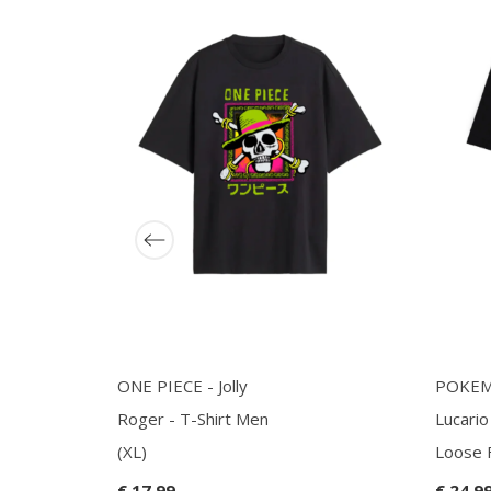
ONE PIECE - Jolly
POKEM
Roger - T-Shirt Men
Lucario
(XL)
Loose F
€ 17,99
€ 24,9