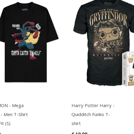
ON - Mega
Harry Potter Harry -
 - Men T-Shirt
Quidditch Funko T-
it (S)
shirt
9
€ 19,99