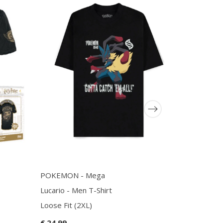
POKEMON - Mega
ONE PIECE
Lucario - Men T-Shirt
Hat Pirate 
Loose Fit (2XL)
Men (XXL)
€ 24,99
€ 17,99