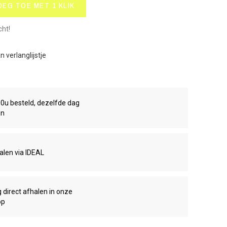
OEG TOE MET 1 KLIK
cht!
 verlanglijstje
00u besteld, dezelfde dag
en
talen via IDEAL
g direct afhalen in onze
op