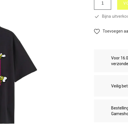
V
Bijna uitverko
Toevoegen aan
Voor 16.
verzond
Veilig be
Bestellin
Gamesh