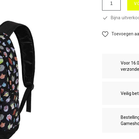
V
Bijna uitverko
Toevoegen aan
Voor 16.
verzond
Veilig be
Bestellin
Gamesh