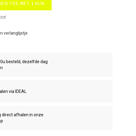
OEG TOE MET 1 KLIK
cht!
 verlanglijstje
00u besteld, dezelfde dag
en
talen via IDEAL
g direct afhalen in onze
op