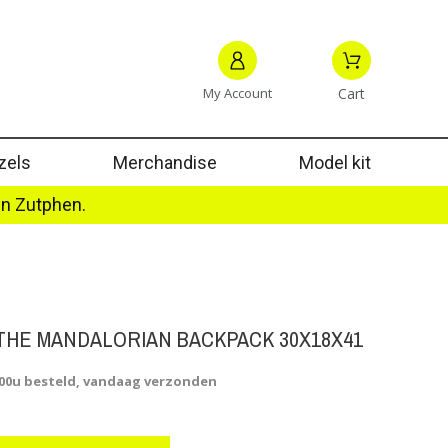
My Account
Cart
zels
Merchandise
Model kit
in Zutphen.
THE MANDALORIAN BACKPACK 30X18X41
.00u besteld, vandaag verzonden