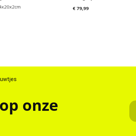
24x20x2cm
€ 79,99
ieuwtjes
 op onze