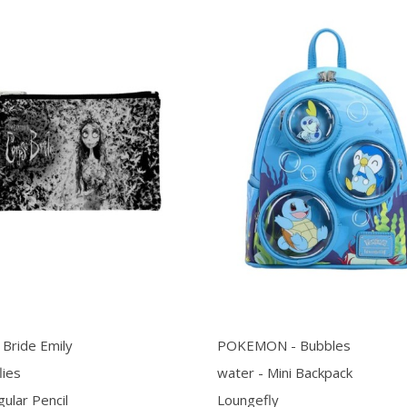
 Bride Emily
POKEMON - Bubbles
lies
water - Mini Backpack
ular Pencil
Loungefly