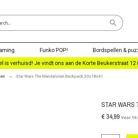
aming
Funko POP!
Bordspellen & puz
l is verhuisd! Je vindt ons aan de Korte Beukerstraat 12 
sen
Star Wars The Mandalorian Backpack 30x18x41
STAR WARS 
€ 34,99
Voor 16