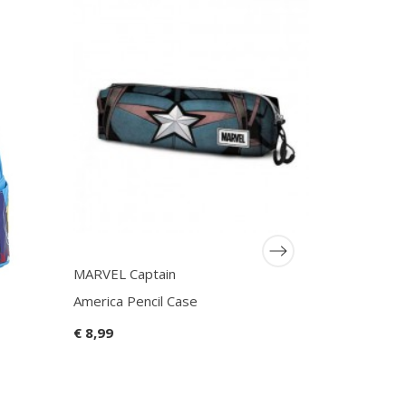
MARVEL Captain
America Pencil Case
€ 8,99
K-POP D
HUNTERS -
Mini Backp