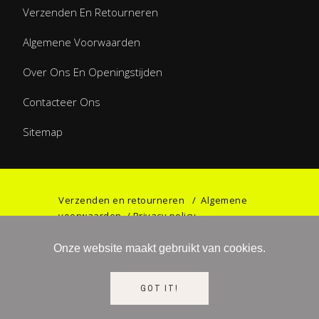
Verzenden En Retourneren
Algemene Voorwaarden
Over Ons En Openingstijden
Contacteer Ons
Sitemap
Verzenden en retourneren
/
Algemene
voorwaarden
/
Privacy policy
Onze website maakt gebruikt van cookies.
©2023 Games & Gifts by Haniel. All rights
GOT IT!
reserved.