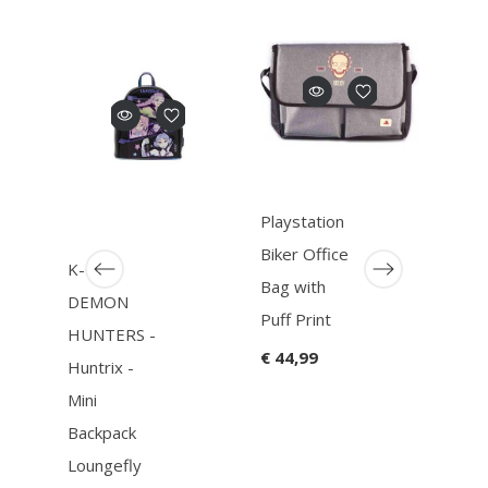
Playstation
Biker Office
K-POP
Naru
Bag with
DEMON
Uzu
Puff Print
HUNTERS -
Naru
€ 44,99
Huntrix -
Pre
Mini
Back
Backpack
€ 59
Loungefly