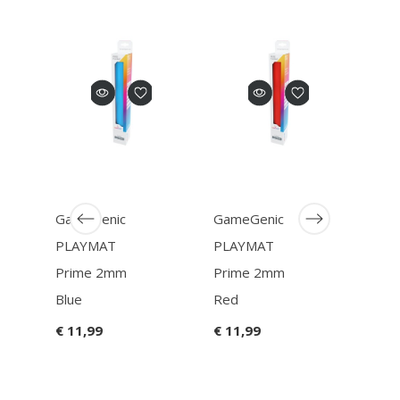
GameGenic
GameGenic
Pok
PLAYMAT
PLAYMAT
Dec
Prime 2mm
Prime 2mm
Alcov
Blue
Red
Kan
Regi
€ 11,99
€ 11,99
€ 39