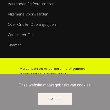
Verzenden En Retourneren
Algemene Voorwaarden
Over Ons En Openingstijden
Contacteer Ons
Sitemap
Verzenden en retourneren
/
Algemene
voorwaarden
/
Privacy policy
Onze website maakt gebruikt van cookies.
©2023 Games & Gifts by Haniel. All rights
GOT IT!
reserved.