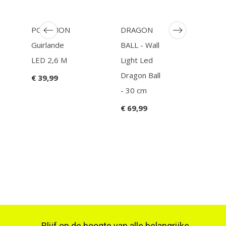
POKEMON
DRAGON
DE
Guirlande
BALL - Wall
SLA
LED 2,6 M
Light Led
Tanj
Dragon Ball
Ligh
€ 39,99
- 30 cm
Alar
18 
€ 69,99
€ 49
Blijf op de hoogte van alle belangrijke