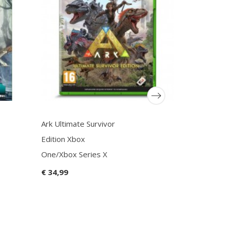
Ark Ultimate Survivor
NHL 18 Xb
Edition Xbox
€ 14,99
One/Xbox Series X
€ 34,99