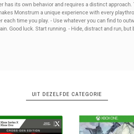
 has its own behavior and requires a distinct approach. 
, makes Monstrum a unique experience with every playthrou
 each time you play. - Use whatever you can find to out
again. Good luck. Start running. - Hide, distract and run, but 
16+
Horror
UIT DEZELFDE CATEGORIE
8718591186325