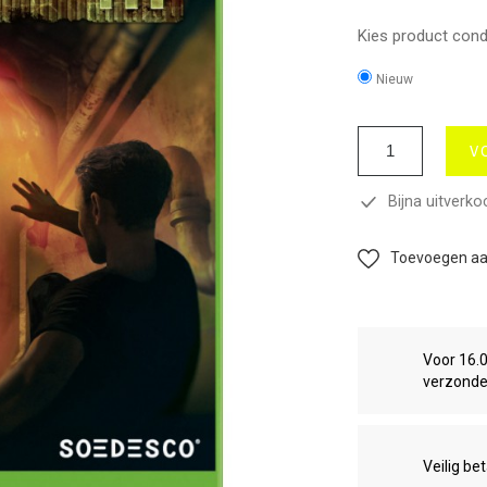
Kies product condi
Nieuw
V
Bijna uitverko
Toevoegen aan
Voor 16.
verzond
Veilig be