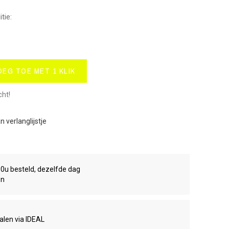
tie:
OEG TOE MET 1 KLIK
cht!
 verlanglijstje
00u besteld, dezelfde dag
en
talen via IDEAL