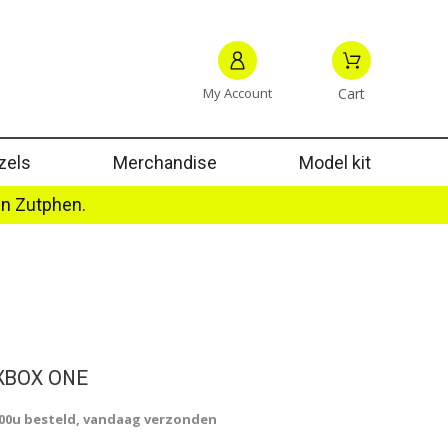
My Account
Cart
zels
Merchandise
Model kit
in Zutphen.
XBOX ONE
.00u besteld, vandaag verzonden