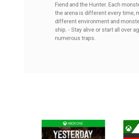
Soedesco
Merk
Fiend and the Hunter. Each monster
XboxOne1036
Referentie
the arena is different every time
1 Item
Op voorraad
different environment and monster
ship. - Stay alive or start all over 
numerous traps.
PEGI Leeftijd
Genre
Ean13