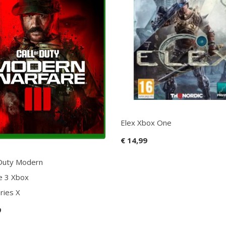
Elex Xbox One
€ 14,99
 Duty Modern
e 3 Xbox
ries X
9