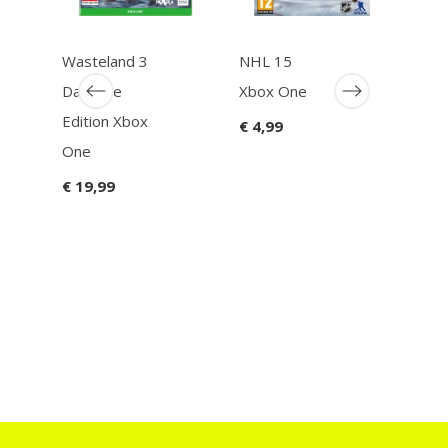
Wasteland 3
NHL 15
Get 
Day One
Xbox One
Xbo
Edition Xbox
€ 4,99
€ 17
One
€ 19,99