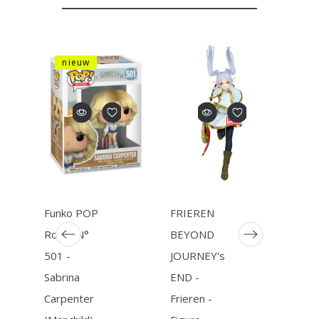
nieuw
Funko POP
FRIEREN
Funk
Rocks N°
BEYOND
GOD
501 -
JOURNEY's
POP
Sabrina
END -
Pre
Carpenter
Frieren -
1889