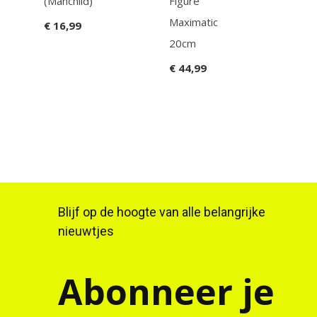
(Manchild)
Figure
Mech
Maximatic
€ 16,99
€ 24
20cm
€ 44,99
Blijf op de hoogte van alle belangrijke
nieuwtjes
Abonneer je