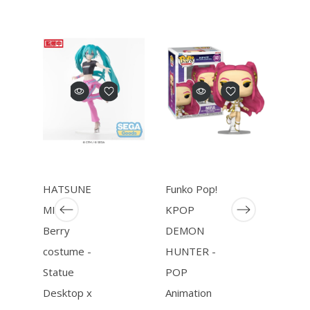
rkocht
HATSUNE
Funko Pop!
Funk
MIKU -
KPOP
RAT
Berry
DEMON
- P
costume -
HUNTER -
Disn
Statue
POP
1746
Desktop x
Animation
Remy