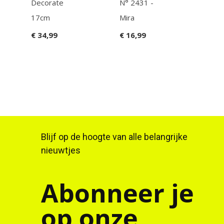
Decorate
N° 2431 -
che
17cm
Mira
€ 24
€ 34,99
€ 16,99
Blijf op de hoogte van alle belangrijke
nieuwtjes
Abonneer je
op onze