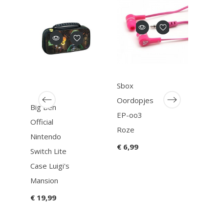
Sbox
Sbo
Oordopjes
Oor
Big Ben
EP-oo3
EP-
Official
Roze
Paar
Nintendo
€ 6,99
€ 6,
Switch Lite
Case Luigi's
Mansion
€ 19,99