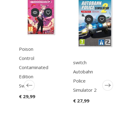
Genre
Simgame
Poison
Ean13
045496313395
Control
switch
Dae
Contaminated
Autobahn
Mach
Edition
Police
titan
Switch
Simulator 2
Swit
€ 29,99
€ 27,99
€ 59