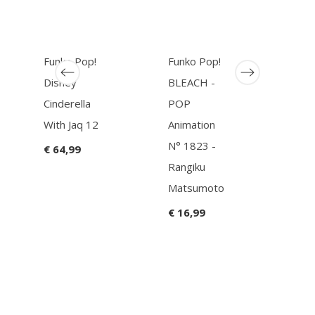
Funko Pop!
Funko Pop!
Funk
Disney
BLEACH -
Wak
Cinderella
POP
Fore
With Jaq 12
Animation
Anek
N° 1823 -
€ 64,99
€ 16
Rangiku
Matsumoto
€ 16,99