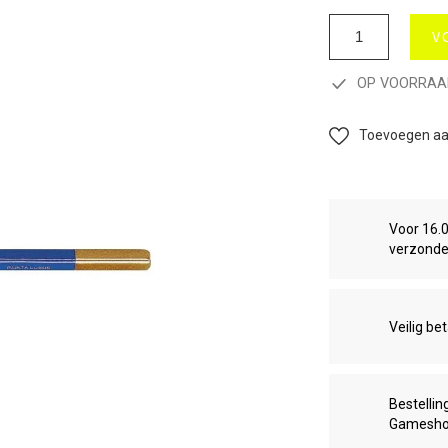
V
OP VOORRAA
Toevoegen aan
Voor 16.
verzond
Veilig be
Bestellin
Gamesh