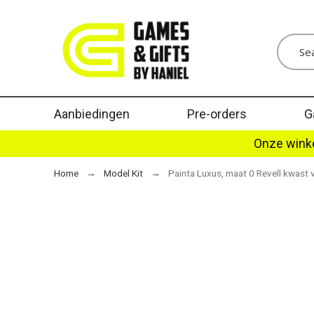
Aanbiedingen
Pre-orders
G
Onze winke
Home
Model Kit
Painta Luxus, maat 0 Revell kwast 