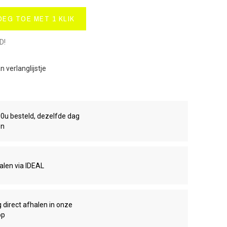
OEG TOE MET 1 KLIK
D!
 verlanglijstje
00u besteld, dezelfde dag
en
talen via IDEAL
g direct afhalen in onze
op