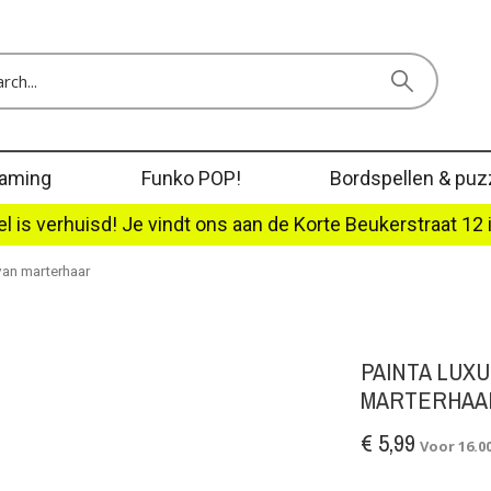
aming
Funko POP!
Bordspellen & puz
l is verhuisd! Je vindt ons aan de Korte Beukerstraat 12 
van marterhaar
PAINTA LUXU
MARTERHAA
€ 5,99
Voor 16.0