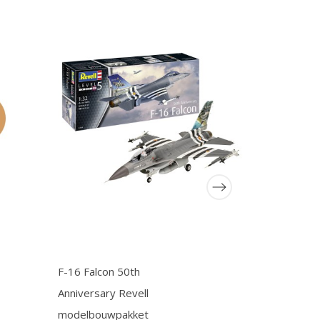
F-16 Falcon 50th
ULTRAMAN
Anniversary Revell
Armour of 
modelbouwpakket
Rosso Cao 