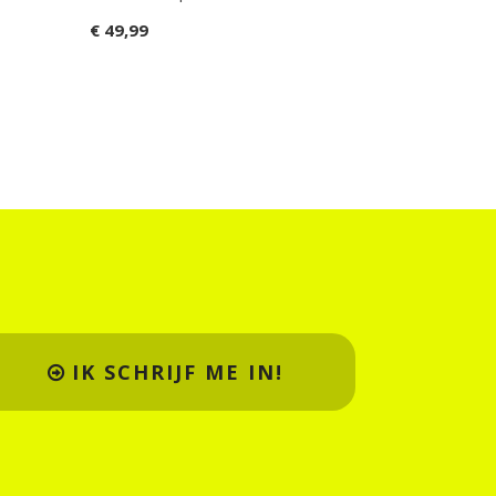
Model Kit
€ 49,99
€ 12,99
IK SCHRIJF ME IN!