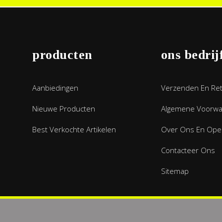
producten
ons bedrij
Aanbiedingen
Verzenden En Re
Nieuwe Producten
Algemene Voorw
Best Verkochte Artikelen
Over Ons En Open
Contacteer Ons
Sitemap
arden
/
Privacy policy
©2