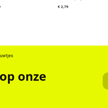
9
€ 2,79
ieuwtjes
 op onze