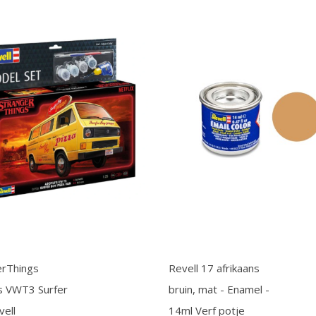
erThings
Revell 17 afrikaans
’s VWT3 Surfer
bruin, mat - Enamel -
vell
14ml Verf potje