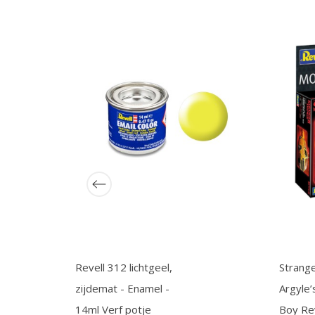
Revell 312 lichtgeel,
Strang
zijdemat - Enamel -
Argyle
14ml Verf potje
Boy Re