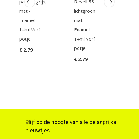
pantsergrijs,
Revell 55
GUN
mat -
lichtgroen,
BB1
Enamel -
mat -
Mus
14ml Verf
Enamel -
- Mo
potje
14ml Verf
€ 9,
potje
€ 2,79
et
€ 2,79
Blijf op de hoogte van alle belangrijke
nieuwtjes