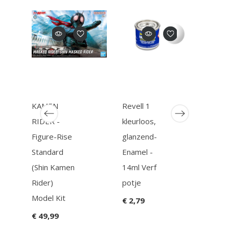
KAMEN
Revell 1
Reve
RIDER -
kleurloos,
grey
Figure-Rise
glanzend-
matt
Standard
Enamel -
Enam
(Shin Kamen
14ml Verf
14ml
Rider)
potje
potj
Model Kit
€ 2,79
€ 2,
€ 49,99