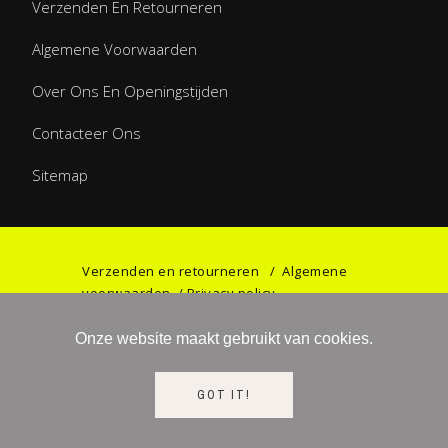
Verzenden En Retourneren
Algemene Voorwaarden
Over Ons En Openingstijden
Contacteer Ons
Sitemap
Verzenden en retourneren
/
Algemene
voorwaarden
/
Privacy policy
Onze website maakt gebruikt van cookies.
©2023 Games & Gifts by Haniel. All rights
GOT IT!
reserved.