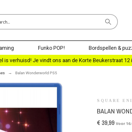
aming
Funko POP!
Bordspellen & puz
l is verhuisd! Je vindt ons aan de Korte Beukerstraat 12 
mes
Balan Wonderworld PS5
SQUARE EN
BALAN WON
€ 39,99
Voor 16