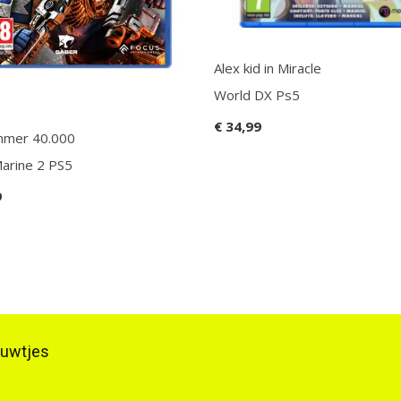
Alex kid in Miracle
World DX Ps5
€ 34,99
mer 40.000
arine 2 PS5
9
ieuwtjes