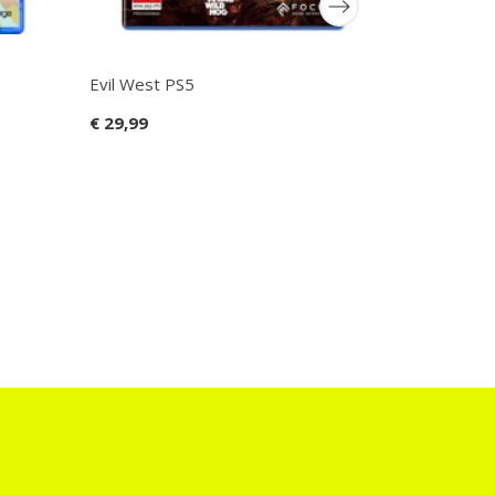
Evil West PS5
€ 29,99
Gord DeLux
PS5
€ 39,99