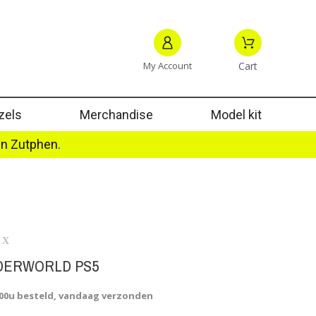
My Account
Cart
zels
Merchandise
Model kit
in Zutphen.
IX
DERWORLD PS5
.00u besteld, vandaag verzonden