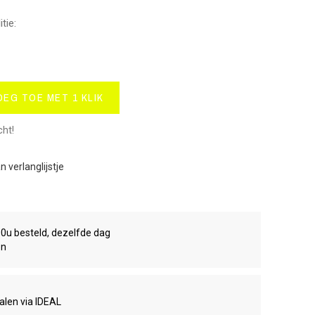
tie:
OEG TOE MET 1 KLIK
cht!
 verlanglijstje
00u besteld, dezelfde dag
en
talen via IDEAL