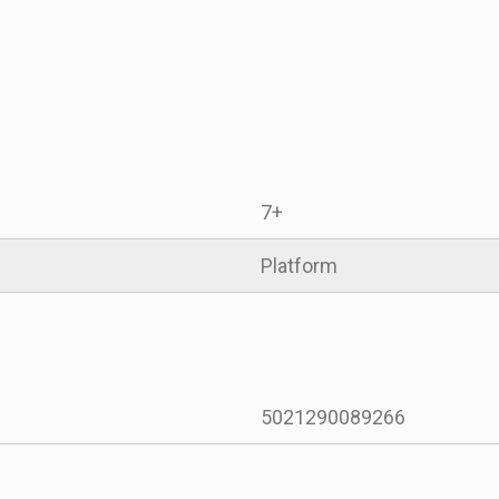
7+
Platform
5021290089266