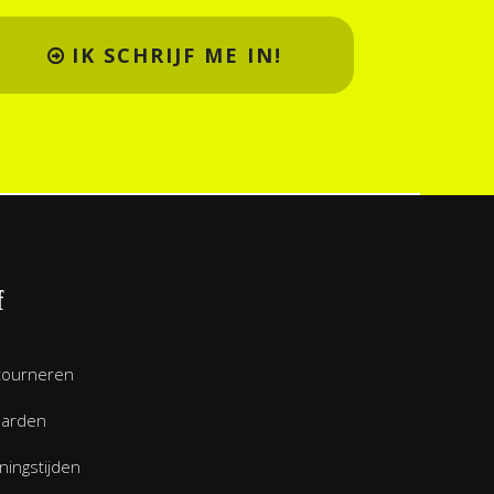
IK SCHRIJF ME IN!
f
tourneren
aarden
ingstijden