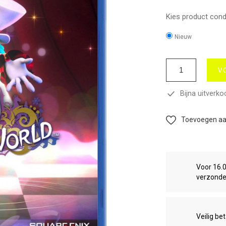
Kies product condi
Nieuw
V
Bijna uitverko
Toevoegen aan
Voor 16.
verzond
Veilig be