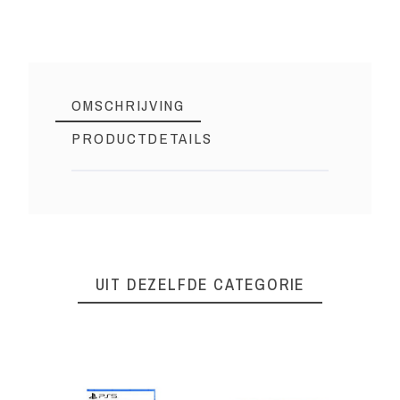
OMSCHRIJVING
PRODUCTDETAILS
PS5098
Referentie
1 Item
Op voorraad
UIT DEZELFDE CATEGORIE
PEGI Leeftijd
3+