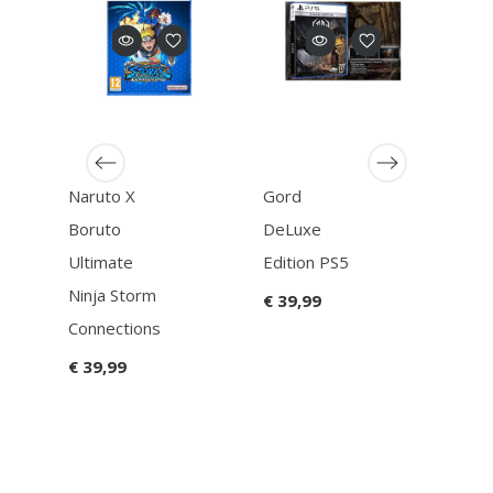
Genre
Simgame
Godf
Ean13
501648813866
6
€ 34
Naruto X
Gord
Boruto
DeLuxe
Ultimate
Edition PS5
Ninja Storm
€ 39,99
Connections
€ 39,99